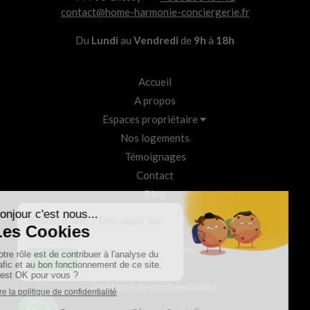
contact@home-harmonie-conciergerie.fr
Du
Lundi
au
Vendredi
de
9h
à
18h
Accueil
A propos
Espaces propriétaire
Nos logements
Témoignages
Contact
Blog
Besoin d’aide ? Discutons sur
Plan du site
WhatsApp
Mentions légales
Fermer
CGU
Politique de confidentialité